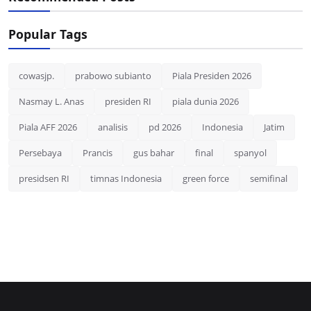
Popular Tags
cowasjp.
prabowo subianto
Piala Presiden 2026
Nasmay L. Anas
presiden RI
piala dunia 2026
Piala AFF 2026
analisis
pd 2026
Indonesia
Jatim
Persebaya
Prancis
gus bahar
final
spanyol
presidsen RI
timnas Indonesia
green force
semifinal