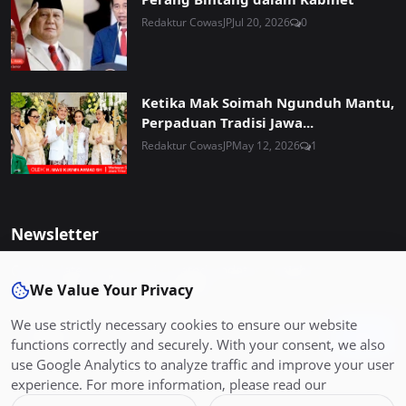
Redaktur CowasJP
Jul 20, 2026
0
Ketika Mak Soimah Ngunduh Mantu,
Perpaduan Tradisi Jawa...
Redaktur CowasJP
May 12, 2026
1
Newsletter
Get the latest news and curated updates straight to your
We Value Your Privacy
inbox. Sign up for our newsletter.
We use strictly necessary cookies to ensure our website
Join
functions correctly and securely. With your consent, we also
use Google Analytics to analyze traffic and improve your user
experience. For more information, please read our