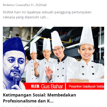
Redaktur CowasJP
Jul 31, 2026
0
DUNIA hari ini layaknya sebuah panggung pertunjukan
raksasa yang dipenuhi cah...
Ketimpangan Sosial: Membedakan
Profesionalisme dan K...